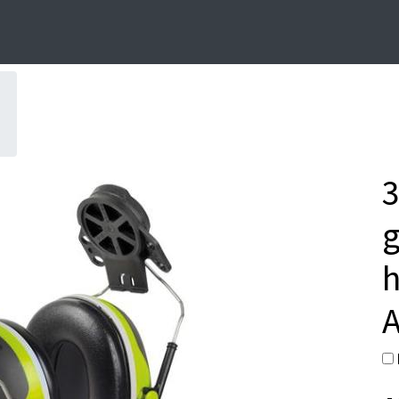
3
h
A