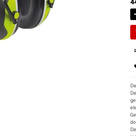
4
De
De
ge
el
Ge
do
De