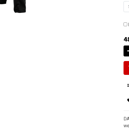
4
DA
we