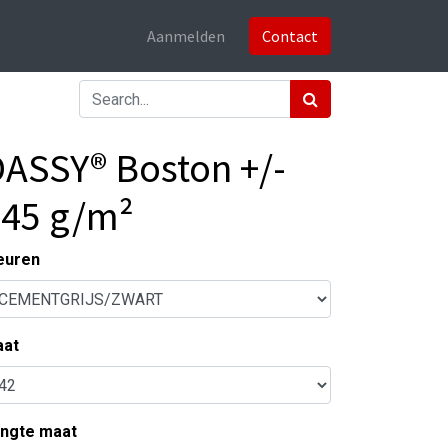
Aanmelden
Contact
ASSY® Boston +/-
245 g/m²
euren
at
ngte maat