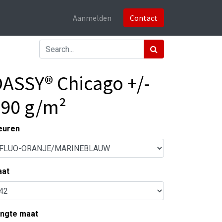
Aanmelden
Contact
ASSY® Chicago +/-
290 g/m²
euren
at
ngte maat