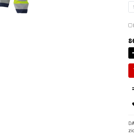
8
DA
zi