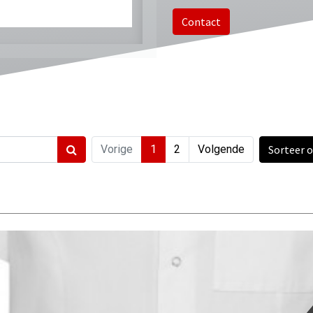
Contact
Vorige
1
2
Volgende
Sorteer 